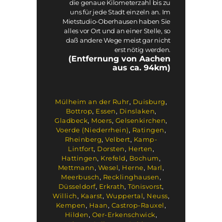
die genaue Kilometerzahl bis zu
uns für jede Stadt einzeln an. Im
Mietstudio-Oberhausen haben Sie
alles vor Ort und an einer Stelle, so
daß andere Wege meist gar nicht
erst nötig werden.
(Entfernung von Aachen
aus ca. 94km)
Mülheim an der Ruhr
,
Duisburg
,
Bottrop
,
Essen
,
Dinslaken
,
Gladbeck
,
Moers
,
Gelsenkirchen
,
Voerde (Niederrhein)
,
Ratingen
,
Rheinberg
,
Velbert
,
Kamp-
Lintfort
,
Dorsten
,
Herten
,
Hattingen
,
Krefeld
,
Bochum
,
Mettmann
,
Wesel
,
Herne
,
Marl
,
Meerbusch
,
Recklinghausen
,
Düsseldorf
,
Erkrath
,
Tönisvorst
,
Willich
,
Kaarst
,
Wuppertal
,
Neuss
,
Kempen
,
Haan
,
Castrop-Rauxel
,
Hilden
,
Oer-Erkenschwick
,