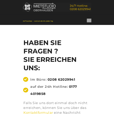
HABEN SIE
FRAGEN ?
SIE ERREICHEN
UNS:
HOME
DAS STUDIO
im Büro:
0208 62029941
SERVICES
auf der 24h Hotline:
0177
KONTAKT
4019858
PORTFOLIO
Falls Sie uns dort einmal doch nicht
ÜBER UNS
erreichen, können Sie uns über das
Kontaktformular
eine Nachricht