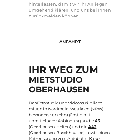
hinterlassen, damit wir Ihr Anliegen
umgehend klären, und uns bei Ihnen
zurückmelden können.
ANFAHRT
IHR WEG ZUM
MIETSTUDIO
OBERHAUSEN
Das Fotostudio und Videostudio liegt
mitten in Nordrhein-Westfalen (NRW)
besonders verkehrsgünstig mit
unmittelbarer Anbindung an die
A3
(Oberhausen-Holten) und die
A42
(Oberhausen-Buschhausen), sowie einen
Katzensprung vom Autobahn-Kreuz