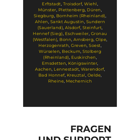
Erftstadt
,
Troisdorf
,
Wiehl
,
Münster
,
Plettenberg
,
Düren
,
Siegburg
,
Bornheim (Rheinland)
,
Ahlen
,
Sankt Augustin
,
Sundern
(Sauerland)
,
Alsdorf
,
Steinfurt
,
Hennef (Sieg)
,
Eschweiler
,
Gronau
(Westfalen)
,
Bonn
,
Arnsberg
,
Olpe
,
Herzogenrath
,
Greven
,
Soest
,
Würselen
,
Beckum
,
Stolberg
(Rheinland)
,
Euskirchen
,
Emsdetten
,
Königswinter
,
Aachen
,
Lennestadt
,
Warendorf
,
Bad Honnef
,
Kreuztal
,
Oelde
,
Rheine
,
Mechernich
FRAGEN
UND SUPPORT