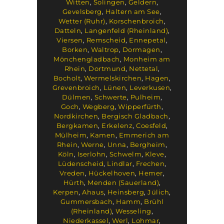
Witten
,
Solingen
,
Geldern
,
Gevelsberg
,
Haltern am See
,
Wetter (Ruhr)
,
Korschenbroich
,
Datteln
,
Langenfeld (Rheinland)
,
Viersen
,
Remscheid
,
Ennepetal
,
Borken
,
Waltrop
,
Dormagen
,
Mönchengladbach
,
Monheim am
Rhein
,
Dortmund
,
Nettetal
,
Bocholt
,
Wermelskirchen
,
Hagen
,
Grevenbroich
,
Lünen
,
Leverkusen
,
Dülmen
,
Schwerte
,
Pulheim
,
Goch
,
Wegberg
,
Wipperfürth
,
Nordkirchen
,
Bergisch Gladbach
,
Bergkamen
,
Erkelenz
,
Coesfeld
,
Mülheim
,
Kamen
,
Emmerich am
Rhein
,
Werne
,
Unna
,
Bergheim
,
Köln
,
Iserlohn
,
Schwelm
,
Kleve
,
Lüdenscheid
,
Lindlar
,
Frechen
,
Vreden
,
Hückelhoven
,
Hemer
,
Hürth
,
Menden (Sauerland)
,
Kerpen
,
Ahaus
,
Heinsberg
,
Jülich
,
Gummersbach
,
Hamm
,
Brühl
(Rheinland)
,
Wesseling
,
Niederkassel
,
Werl
,
Lohmar
,