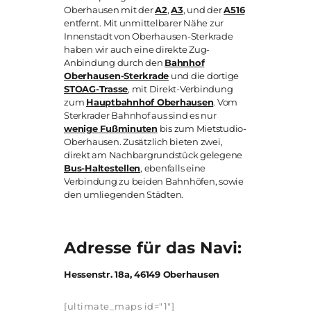
Oberhausen mit der
A2
,
A3
, und der
A516
entfernt. Mit unmittelbarer Nähe zur
Innenstadt von Oberhausen-Sterkrade
haben wir auch eine direkte Zug-
Anbindung durch den
Bahnhof
Oberhausen-Sterkrade
und die dortige
STOAG-Trasse
, mit Direkt-Verbindung
zum
Hauptbahnhof Oberhausen
. Vom
Sterkrader Bahnhof aus sind es nur
wenige Fußminuten
bis zum Mietstudio-
Oberhausen. Zusätzlich bieten zwei,
direkt am Nachbargrundstück gelegene
Bus-Haltestellen
, ebenfalls eine
Verbindung zu beiden Bahnhöfen, sowie
den umliegenden Städten.
Adresse für das Navi:
Hessenstr. 18a, 46149 Oberhausen
[ultimate_maps id="1"]