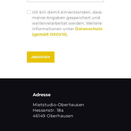
Ich bin damit einverstanden, dass
meine Angaben gespeichert und
weiterverarbeitet werden. Weitere
Informationen unter
Datenschutz
(gemäß DSGVO)
.
Adresse
Mietstudio-Oberhausen
Hessenstr. 18a
46149 Oberhausen