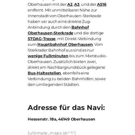
Oberhausen mit der
A2
,
A3
, und der
A516
entfernt. Mit unmittelbarer Nähe zur
Innenstadt von Oberhausen-Sterkrade
haben wir auch eine direkte Zug-
Anbindung durch den
Bahnhof
Oberhausen-Sterkrade
und die dortige
STOAG-Trasse
, mit Direkt-Verbindung
zum
Hauptbahnhof Oberhausen
. Vom
Sterkrader Bahnhof aus sind es nur
wenige Fußminuten
bis zum Mietstudio-
Oberhausen. Zusätzlich bieten zwei,
direkt am Nachbargrundstück gelegene
Bus-Haltestellen
, ebenfalls eine
Verbindung zu beiden Bahnhöfen, sowie
den umliegenden Städten.
Adresse für das Navi:
Hessenstr. 18a, 46149 Oberhausen
[ultimate_maps id="1"]