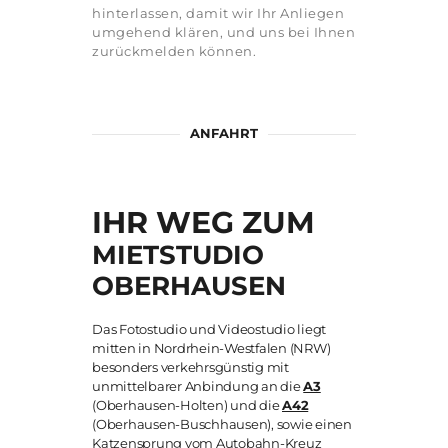
hinterlassen, damit wir Ihr Anliegen
umgehend klären, und uns bei Ihnen
zurückmelden können.
ANFAHRT
IHR WEG ZUM
MIETSTUDIO
OBERHAUSEN
Das Fotostudio und Videostudio liegt
mitten in Nordrhein-Westfalen (NRW)
besonders verkehrsgünstig mit
unmittelbarer Anbindung an die
A3
(Oberhausen-Holten) und die
A42
(Oberhausen-Buschhausen), sowie einen
Katzensprung vom Autobahn-Kreuz