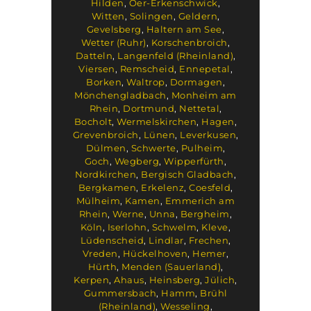
Hilden
,
Oer-Erkenschwick
,
Witten
,
Solingen
,
Geldern
,
Gevelsberg
,
Haltern am See
,
Wetter (Ruhr)
,
Korschenbroich
,
Datteln
,
Langenfeld (Rheinland)
,
Viersen
,
Remscheid
,
Ennepetal
,
Borken
,
Waltrop
,
Dormagen
,
Mönchengladbach
,
Monheim am
Rhein
,
Dortmund
,
Nettetal
,
Bocholt
,
Wermelskirchen
,
Hagen
,
Grevenbroich
,
Lünen
,
Leverkusen
,
Dülmen
,
Schwerte
,
Pulheim
,
Goch
,
Wegberg
,
Wipperfürth
,
Nordkirchen
,
Bergisch Gladbach
,
Bergkamen
,
Erkelenz
,
Coesfeld
,
Mülheim
,
Kamen
,
Emmerich am
Rhein
,
Werne
,
Unna
,
Bergheim
,
Köln
,
Iserlohn
,
Schwelm
,
Kleve
,
Lüdenscheid
,
Lindlar
,
Frechen
,
Vreden
,
Hückelhoven
,
Hemer
,
Hürth
,
Menden (Sauerland)
,
Kerpen
,
Ahaus
,
Heinsberg
,
Jülich
,
Gummersbach
,
Hamm
,
Brühl
(Rheinland)
,
Wesseling
,