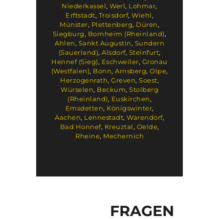
Niederkassel
,
Werl
,
Lohmar
,
Erftstadt
,
Troisdorf
,
Wiehl
,
Münster
,
Plettenberg
,
Düren
,
Siegburg
,
Bornheim (Rheinland)
,
Ahlen
,
Sankt Augustin
,
Sundern
(Sauerland)
,
Alsdorf
,
Steinfurt
,
Hennef (Sieg)
,
Eschweiler
,
Gronau
(Westfalen)
,
Bonn
,
Arnsberg
,
Olpe
,
Herzogenrath
,
Greven
,
Soest
,
Würselen
,
Beckum
,
Stolberg
(Rheinland)
,
Euskirchen
,
Emsdetten
,
Königswinter
,
Aachen
,
Lennestadt
,
Warendorf
,
Bad Honnef
,
Kreuztal
,
Oelde
,
Rheine
,
Mechernich
FRAGEN