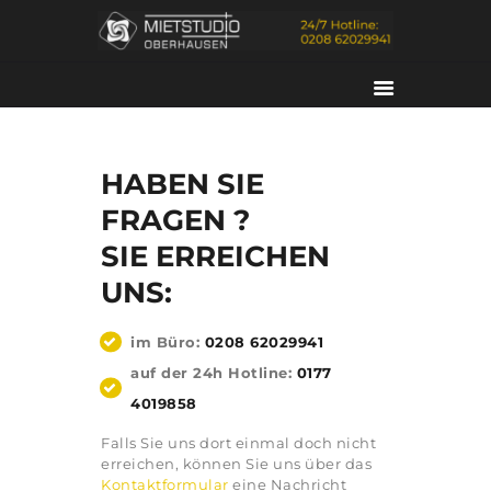
HABEN SIE
FRAGEN ?
SIE ERREICHEN
UNS:
HOME
DAS STUDIO
im Büro:
0208 62029941
SERVICES
auf der 24h Hotline:
0177
KONTAKT
4019858
PORTFOLIO
Falls Sie uns dort einmal doch nicht
ÜBER UNS
erreichen, können Sie uns über das
Kontaktformular
eine Nachricht