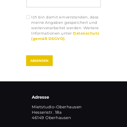
Ich bin damit einverstanden, dass
meine Angaben gespeichert und
weiterverarbeitet werden. Weitere
Informationen unter
Datenschutz
(gemäß DSGVO)
.
Adresse
Mietstudio-Oberhausen
Hessenstr. 18a
46149 Oberhausen