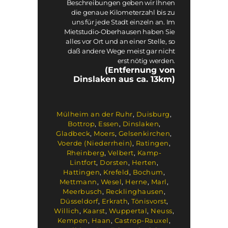
Beschreibungen geben wir Ihnen
die genaue Kilometerzahl bis zu
uns für jede Stadt einzeln an. Im
Mietstudio-Oberhausen haben Sie
alles vor Ort und an einer Stelle, so
daß andere Wege meist gar nicht
erst nötig werden.
(Entfernung von
Dinslaken aus ca. 13km)
Mülheim an der Ruhr
,
Duisburg
,
Bottrop
,
Essen
,
Dinslaken
,
Gladbeck
,
Moers
,
Gelsenkirchen
,
Voerde (Niederrhein)
,
Ratingen
,
Rheinberg
,
Velbert
,
Kamp-
Lintfort
,
Dorsten
,
Herten
,
Hattingen
,
Krefeld
,
Bochum
,
Mettmann
,
Wesel
,
Herne
,
Marl
,
Meerbusch
,
Recklinghausen
,
Düsseldorf
,
Erkrath
,
Tönisvorst
,
Willich
,
Kaarst
,
Wuppertal
,
Neuss
,
Kempen
,
Haan
,
Castrop-Rauxel
,