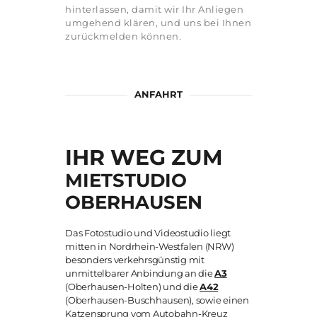
hinterlassen, damit wir Ihr Anliegen
umgehend klären, und uns bei Ihnen
zurückmelden können.
ANFAHRT
IHR WEG ZUM
MIETSTUDIO
OBERHAUSEN
Das Fotostudio und Videostudio liegt
mitten in Nordrhein-Westfalen (NRW)
besonders verkehrsgünstig mit
unmittelbarer Anbindung an die
A3
(Oberhausen-Holten) und die
A42
(Oberhausen-Buschhausen), sowie einen
Katzensprung vom Autobahn-Kreuz