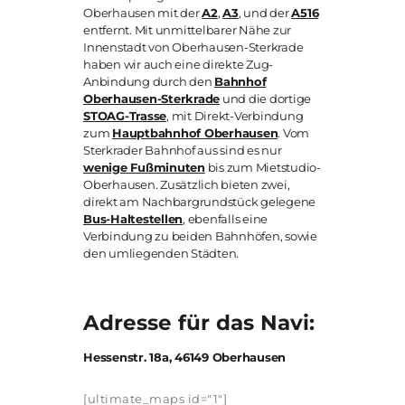
Oberhausen mit der
A2
,
A3
, und der
A516
entfernt. Mit unmittelbarer Nähe zur
Innenstadt von Oberhausen-Sterkrade
haben wir auch eine direkte Zug-
Anbindung durch den
Bahnhof
Oberhausen-Sterkrade
und die dortige
STOAG-Trasse
, mit Direkt-Verbindung
zum
Hauptbahnhof Oberhausen
. Vom
Sterkrader Bahnhof aus sind es nur
wenige Fußminuten
bis zum Mietstudio-
Oberhausen. Zusätzlich bieten zwei,
direkt am Nachbargrundstück gelegene
Bus-Haltestellen
, ebenfalls eine
Verbindung zu beiden Bahnhöfen, sowie
den umliegenden Städten.
Adresse für das Navi:
Hessenstr. 18a, 46149 Oberhausen
[ultimate_maps id="1"]