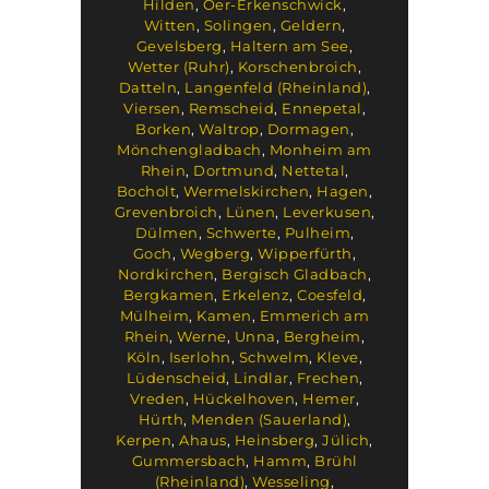
Hilden
,
Oer-Erkenschwick
,
Witten
,
Solingen
,
Geldern
,
Gevelsberg
,
Haltern am See
,
Wetter (Ruhr)
,
Korschenbroich
,
Datteln
,
Langenfeld (Rheinland)
,
Viersen
,
Remscheid
,
Ennepetal
,
Borken
,
Waltrop
,
Dormagen
,
Mönchengladbach
,
Monheim am
Rhein
,
Dortmund
,
Nettetal
,
Bocholt
,
Wermelskirchen
,
Hagen
,
Grevenbroich
,
Lünen
,
Leverkusen
,
Dülmen
,
Schwerte
,
Pulheim
,
Goch
,
Wegberg
,
Wipperfürth
,
Nordkirchen
,
Bergisch Gladbach
,
Bergkamen
,
Erkelenz
,
Coesfeld
,
Mülheim
,
Kamen
,
Emmerich am
Rhein
,
Werne
,
Unna
,
Bergheim
,
Köln
,
Iserlohn
,
Schwelm
,
Kleve
,
Lüdenscheid
,
Lindlar
,
Frechen
,
Vreden
,
Hückelhoven
,
Hemer
,
Hürth
,
Menden (Sauerland)
,
Kerpen
,
Ahaus
,
Heinsberg
,
Jülich
,
Gummersbach
,
Hamm
,
Brühl
(Rheinland)
,
Wesseling
,