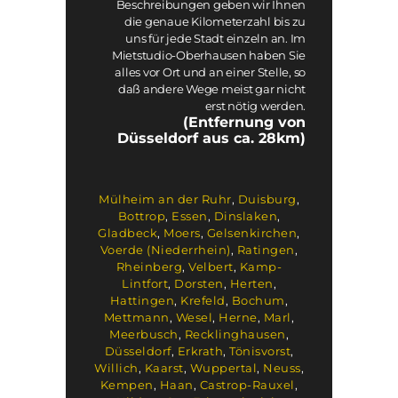
Beschreibungen geben wir Ihnen
die genaue Kilometerzahl bis zu
uns für jede Stadt einzeln an. Im
Mietstudio-Oberhausen haben Sie
alles vor Ort und an einer Stelle, so
daß andere Wege meist gar nicht
erst nötig werden.
(Entfernung von
Düsseldorf aus ca. 28km)
Mülheim an der Ruhr
,
Duisburg
,
Bottrop
,
Essen
,
Dinslaken
,
Gladbeck
,
Moers
,
Gelsenkirchen
,
Voerde (Niederrhein)
,
Ratingen
,
Rheinberg
,
Velbert
,
Kamp-
Lintfort
,
Dorsten
,
Herten
,
Hattingen
,
Krefeld
,
Bochum
,
Mettmann
,
Wesel
,
Herne
,
Marl
,
Meerbusch
,
Recklinghausen
,
Düsseldorf
,
Erkrath
,
Tönisvorst
,
Willich
,
Kaarst
,
Wuppertal
,
Neuss
,
Kempen
,
Haan
,
Castrop-Rauxel
,