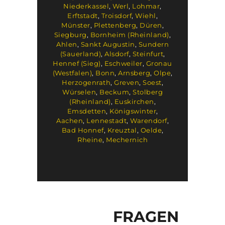
Niederkassel
,
Werl
,
Lohmar
,
Erftstadt
,
Troisdorf
,
Wiehl
,
Münster
,
Plettenberg
,
Düren
,
Siegburg
,
Bornheim (Rheinland)
,
Ahlen
,
Sankt Augustin
,
Sundern
(Sauerland)
,
Alsdorf
,
Steinfurt
,
Hennef (Sieg)
,
Eschweiler
,
Gronau
(Westfalen)
,
Bonn
,
Arnsberg
,
Olpe
,
Herzogenrath
,
Greven
,
Soest
,
Würselen
,
Beckum
,
Stolberg
(Rheinland)
,
Euskirchen
,
Emsdetten
,
Königswinter
,
Aachen
,
Lennestadt
,
Warendorf
,
Bad Honnef
,
Kreuztal
,
Oelde
,
Rheine
,
Mechernich
FRAGEN