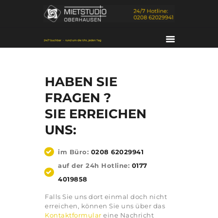
HABEN SIE
FRAGEN ?
SIE ERREICHEN
UNS:
HOME
DAS STUDIO
im Büro:
0208 62029941
SERVICES
auf der 24h Hotline:
0177
KONTAKT
4019858
PORTFOLIO
Falls Sie uns dort einmal doch nicht
ÜBER UNS
erreichen, können Sie uns über das
Kontaktformular
eine Nachricht