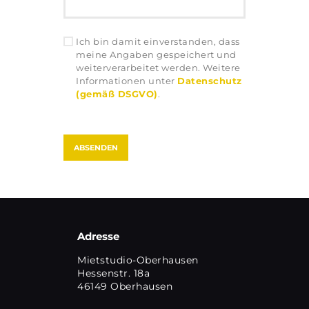
Ich bin damit einverstanden, dass
meine Angaben gespeichert und
weiterverarbeitet werden. Weitere
Informationen unter
Datenschutz
(gemäß DSGVO)
.
Adresse
Mietstudio-Oberhausen
Hessenstr. 18a
46149 Oberhausen