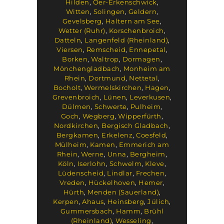
Hilden
,
Oer-Erkenschwick
,
Witten
,
Solingen
,
Geldern
,
Gevelsberg
,
Haltern am See
,
Wetter (Ruhr)
,
Korschenbroich
,
Datteln
,
Langenfeld (Rheinland)
,
Viersen
,
Remscheid
,
Ennepetal
,
Borken
,
Waltrop
,
Dormagen
,
Mönchengladbach
,
Monheim am
Rhein
,
Dortmund
,
Nettetal
,
Bocholt
,
Wermelskirchen
,
Hagen
,
Grevenbroich
,
Lünen
,
Leverkusen
,
Dülmen
,
Schwerte
,
Pulheim
,
Goch
,
Wegberg
,
Wipperfürth
,
Nordkirchen
,
Bergisch Gladbach
,
Bergkamen
,
Erkelenz
,
Coesfeld
,
Mülheim
,
Kamen
,
Emmerich am
Rhein
,
Werne
,
Unna
,
Bergheim
,
Köln
,
Iserlohn
,
Schwelm
,
Kleve
,
Lüdenscheid
,
Lindlar
,
Frechen
,
Vreden
,
Hückelhoven
,
Hemer
,
Hürth
,
Menden (Sauerland)
,
Kerpen
,
Ahaus
,
Heinsberg
,
Jülich
,
Gummersbach
,
Hamm
,
Brühl
(Rheinland)
,
Wesseling
,