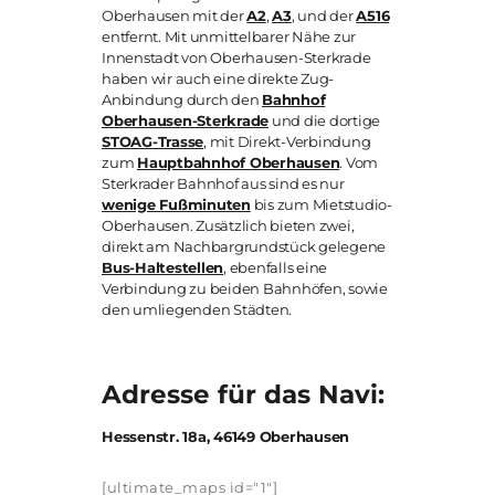
Oberhausen mit der
A2
,
A3
, und der
A516
entfernt. Mit unmittelbarer Nähe zur
Innenstadt von Oberhausen-Sterkrade
haben wir auch eine direkte Zug-
Anbindung durch den
Bahnhof
Oberhausen-Sterkrade
und die dortige
STOAG-Trasse
, mit Direkt-Verbindung
zum
Hauptbahnhof Oberhausen
. Vom
Sterkrader Bahnhof aus sind es nur
wenige Fußminuten
bis zum Mietstudio-
Oberhausen. Zusätzlich bieten zwei,
direkt am Nachbargrundstück gelegene
Bus-Haltestellen
, ebenfalls eine
Verbindung zu beiden Bahnhöfen, sowie
den umliegenden Städten.
Adresse für das Navi:
Hessenstr. 18a, 46149 Oberhausen
[ultimate_maps id="1"]