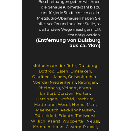
Beschreibungen geben wir Ihnen
die genaue Kilometerzahl bis zu
uns für jede Stadt einzeln an. Im
Mietstudio-Oberhausen haben Sie
alles vor Ort und an einer Stelle, so
daß andere Wege meist gar nicht
erst nötig werden.
(Entfernung von Duisburg
aus ca. 7km)
Mülheim an der Ruhr
,
Duisburg
,
Bottrop
,
Essen
,
Dinslaken
,
Gladbeck
,
Moers
,
Gelsenkirchen
,
Voerde (Niederrhein)
,
Ratingen
,
Rheinberg
,
Velbert
,
Kamp-
Lintfort
,
Dorsten
,
Herten
,
Hattingen
,
Krefeld
,
Bochum
,
Mettmann
,
Wesel
,
Herne
,
Marl
,
Meerbusch
,
Recklinghausen
,
Düsseldorf
,
Erkrath
,
Tönisvorst
,
Willich
,
Kaarst
,
Wuppertal
,
Neuss
,
Kempen
,
Haan
,
Castrop-Rauxel
,