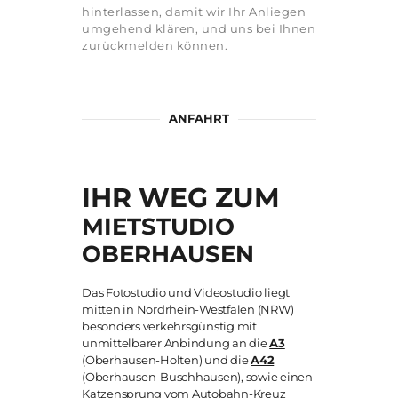
hinterlassen, damit wir Ihr Anliegen
umgehend klären, und uns bei Ihnen
zurückmelden können.
ANFAHRT
IHR WEG ZUM
MIETSTUDIO
OBERHAUSEN
Das Fotostudio und Videostudio liegt
mitten in Nordrhein-Westfalen (NRW)
besonders verkehrsgünstig mit
unmittelbarer Anbindung an die
A3
(Oberhausen-Holten) und die
A42
(Oberhausen-Buschhausen), sowie einen
Katzensprung vom Autobahn-Kreuz