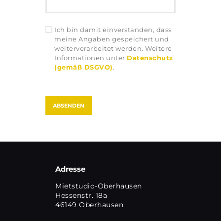
Ich bin damit einverstanden, dass
meine Angaben gespeichert und
weiterverarbeitet werden. Weitere
Informationen unter
Datenschutz
(gemäß DSGVO)
.
Adresse
Mietstudio-Oberhausen
Hessenstr. 18a
46149 Oberhausen