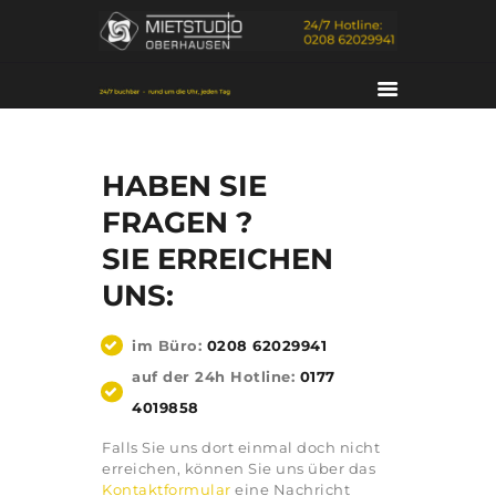
HABEN SIE
FRAGEN ?
SIE ERREICHEN
UNS:
HOME
DAS STUDIO
im Büro:
0208 62029941
SERVICES
auf der 24h Hotline:
0177
KONTAKT
4019858
PORTFOLIO
Falls Sie uns dort einmal doch nicht
ÜBER UNS
erreichen, können Sie uns über das
Kontaktformular
eine Nachricht