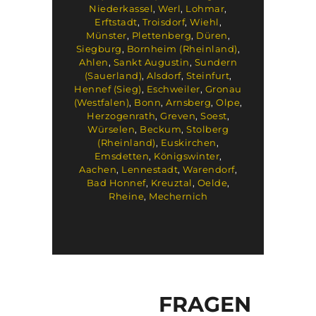
Niederkassel
,
Werl
,
Lohmar
,
Erftstadt
,
Troisdorf
,
Wiehl
,
Münster
,
Plettenberg
,
Düren
,
Siegburg
,
Bornheim (Rheinland)
,
Ahlen
,
Sankt Augustin
,
Sundern
(Sauerland)
,
Alsdorf
,
Steinfurt
,
Hennef (Sieg)
,
Eschweiler
,
Gronau
(Westfalen)
,
Bonn
,
Arnsberg
,
Olpe
,
Herzogenrath
,
Greven
,
Soest
,
Würselen
,
Beckum
,
Stolberg
(Rheinland)
,
Euskirchen
,
Emsdetten
,
Königswinter
,
Aachen
,
Lennestadt
,
Warendorf
,
Bad Honnef
,
Kreuztal
,
Oelde
,
Rheine
,
Mechernich
FRAGEN