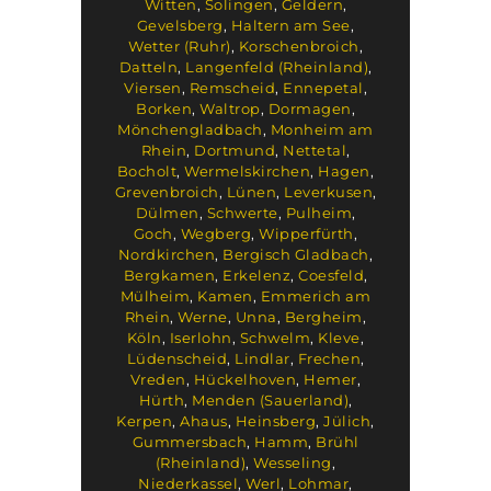
Witten
,
Solingen
,
Geldern
,
Gevelsberg
,
Haltern am See
,
Wetter (Ruhr)
,
Korschenbroich
,
Datteln
,
Langenfeld (Rheinland)
,
Viersen
,
Remscheid
,
Ennepetal
,
Borken
,
Waltrop
,
Dormagen
,
Mönchengladbach
,
Monheim am
Rhein
,
Dortmund
,
Nettetal
,
Bocholt
,
Wermelskirchen
,
Hagen
,
Grevenbroich
,
Lünen
,
Leverkusen
,
Dülmen
,
Schwerte
,
Pulheim
,
Goch
,
Wegberg
,
Wipperfürth
,
Nordkirchen
,
Bergisch Gladbach
,
Bergkamen
,
Erkelenz
,
Coesfeld
,
Mülheim
,
Kamen
,
Emmerich am
Rhein
,
Werne
,
Unna
,
Bergheim
,
Köln
,
Iserlohn
,
Schwelm
,
Kleve
,
Lüdenscheid
,
Lindlar
,
Frechen
,
Vreden
,
Hückelhoven
,
Hemer
,
Hürth
,
Menden (Sauerland)
,
Kerpen
,
Ahaus
,
Heinsberg
,
Jülich
,
Gummersbach
,
Hamm
,
Brühl
(Rheinland)
,
Wesseling
,
Niederkassel
,
Werl
,
Lohmar
,