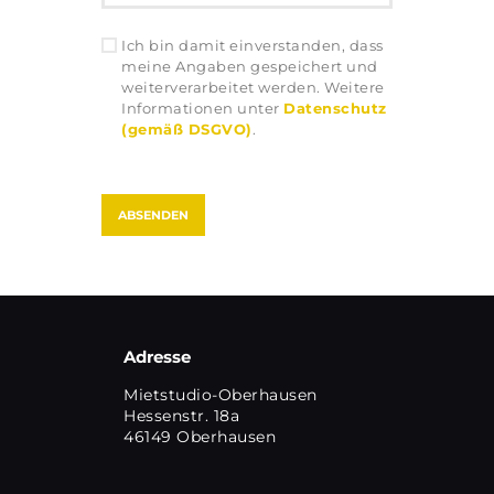
Ich bin damit einverstanden, dass
meine Angaben gespeichert und
weiterverarbeitet werden. Weitere
Informationen unter
Datenschutz
(gemäß DSGVO)
.
Adresse
Mietstudio-Oberhausen
Hessenstr. 18a
46149 Oberhausen