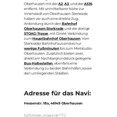
Oberhausen mit der
A2
,
A3
, und der
A516
entfernt. Mit unmittelbarer Nähe zur
Innenstadt von Oberhausen-Sterkrade
haben wir auch eine direkte Zug-
Anbindung durch den
Bahnhof
Oberhausen-Sterkrade
und die dortige
STOAG-Trasse
, mit Direkt-Verbindung
zum
Hauptbahnhof Oberhausen
. Vom
Sterkrader Bahnhof aus sind es nur
wenige Fußminuten
bis zum Mietstudio-
Oberhausen. Zusätzlich bieten zwei,
direkt am Nachbargrundstück gelegene
Bus-Haltestellen
, ebenfalls eine
Verbindung zu beiden Bahnhöfen, sowie
den umliegenden Städten.
Adresse für das Navi:
Hessenstr. 18a, 46149 Oberhausen
[ultimate_maps id="1"]