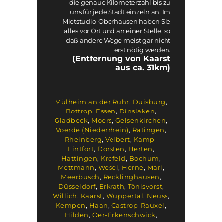
die genaue Kilometerzahl bis zu
uns für jede Stadt einzeln an. Im
Mietstudio-Oberhausen haben Sie
alles vor Ort und an einer Stelle, so
daß andere Wege meist gar nicht
erst nötig werden.
(Entfernung von Kaarst
aus ca. 31km)
Mülheim an der Ruhr
,
Duisburg
,
Bottrop
,
Essen
,
Dinslaken
,
Gladbeck
,
Moers
,
Gelsenkirchen
,
Voerde (Niederrhein)
,
Ratingen
,
Rheinberg
,
Velbert
,
Kamp-
Lintfort
,
Dorsten
,
Herten
,
Hattingen
,
Krefeld
,
Bochum
,
Mettmann
,
Wesel
,
Herne
,
Marl
,
Meerbusch
,
Recklinghausen
,
Düsseldorf
,
Erkrath
,
Tönisvorst
,
Willich
,
Kaarst
,
Wuppertal
,
Neuss
,
Kempen
,
Haan
,
Castrop-Rauxel
,
Hilden
,
Oer-Erkenschwick
,