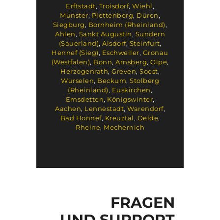
Erftstadt
,
Troisdorf
,
Wiehl
,
Münster
,
Plettenberg
,
Düren
,
Siegburg
,
Bornheim (Rheinland)
,
Ahlen
,
Sankt Augustin
,
Sundern
(Sauerland)
,
Alsdorf
,
Steinfurt
,
Hennef (Sieg)
,
Eschweiler
,
Gronau
(Westfalen)
,
Bonn
,
Arnsberg
,
Olpe
,
Herzogenrath
,
Greven
,
Soest
,
Würselen
,
Beckum
,
Stolberg
(Rheinland)
,
Euskirchen
,
Emsdetten
,
Königswinter
,
Aachen
,
Lennestadt
,
Warendorf
,
Bad Honnef
,
Kreuztal
,
Oelde
,
Rheine
,
Mechernich
FRAGEN
UND SUPPORT