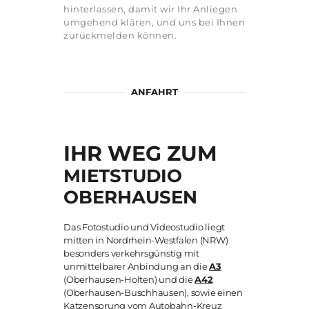
hinterlassen, damit wir Ihr Anliegen
umgehend klären, und uns bei Ihnen
zurückmelden können.
ANFAHRT
IHR WEG ZUM
MIETSTUDIO
OBERHAUSEN
Das Fotostudio und Videostudio liegt
mitten in Nordrhein-Westfalen (NRW)
besonders verkehrsgünstig mit
unmittelbarer Anbindung an die
A3
(Oberhausen-Holten) und die
A42
(Oberhausen-Buschhausen), sowie einen
Katzensprung vom Autobahn-Kreuz