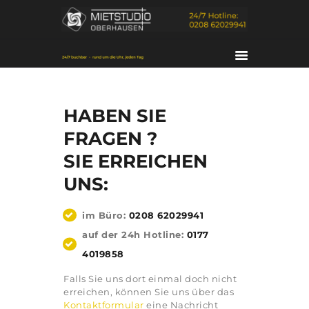
HABEN SIE
FRAGEN ?
SIE ERREICHEN
UNS:
HOME
DAS STUDIO
im Büro:
0208 62029941
SERVICES
auf der 24h Hotline:
0177
KONTAKT
4019858
PORTFOLIO
Falls Sie uns dort einmal doch nicht
ÜBER UNS
erreichen, können Sie uns über das
Kontaktformular
eine Nachricht