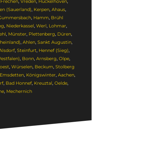
,
Frechen
,
Vreden
,
Hückelhoven
,
n (Sauerland)
,
Kerpen
,
Ahaus
,
Gummersbach
,
Hamm
,
Brühl
ng
,
Niederkassel
,
Werl
,
Lohmar
,
ehl
,
Münster
,
Plettenberg
,
Düren
,
heinland)
,
Ahlen
,
Sankt Augustin
,
Alsdorf
,
Steinfurt
,
Hennef (Sieg)
,
estfalen)
,
Bonn
,
Arnsberg
,
Olpe
,
oest
,
Würselen
,
Beckum
,
Stolberg
Emsdetten
,
Königswinter
,
Aachen
,
rf
,
Bad Honnef
,
Kreuztal
,
Oelde
,
ne
,
Mechernich