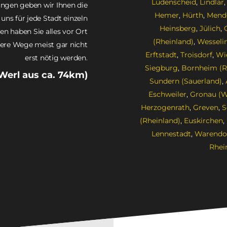
Lüdenscheid
,
Lindlar
ungen geben wir Ihnen die
Hemer
,
Hürth
,
Mende
uns für jede Stadt einzeln
Heinsberg
,
Jülich
,
n haben Sie alles vor Ort
(Rheinland)
,
Wesseli
ndere Wege meist gar nicht
Erftstadt
,
Troisdorf
,
Wi
erst nötig werden.
Siegburg
,
Bornheim (R
Werl aus ca. 74km)
Sundern (Sauerland)
,
Eschweiler
,
Gronau (W
Herzogenrath
,
Greven
,
S
(Rheinland)
,
Euskirchen
,
Lennestadt
,
Warendo
Rhei