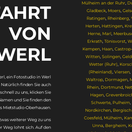
Mülheim an der Ruhr
,
Du
AHRT
Gladbeck
,
Moers
,
Gels
Ratingen
,
Rheinberg
,
VON
Herten
,
Hattingen
,
Kre
Herne
,
Marl
,
Meerbus
Erkrath
,
Tönisvorst
,
Wi
WERL
Kempen
,
Haan
,
Castrop
Witten
,
Solingen
,
Geld
Wetter (Ruhr)
,
Korsc
(Rheinland)
,
Viersen
,
rl, ein Fotostudio in Werl
Waltrop
,
Dormagen
,
 Natürlich finden Sie auch
Rhein
,
Dortmund
,
Net
chnell zu uns, klicken Sie
Hagen
,
Grevenbroic
-Namen und Sie finden den
Schwerte
,
Pulheim
,
s Mietstudio-Oberhausen.
Nordkirchen
,
Bergisch
Coesfeld
,
Mülheim
,
Ka
etwas weiterer Weg zu uns
Unna
,
Bergheim
,
K
der Weg lohnt sich. Auf den