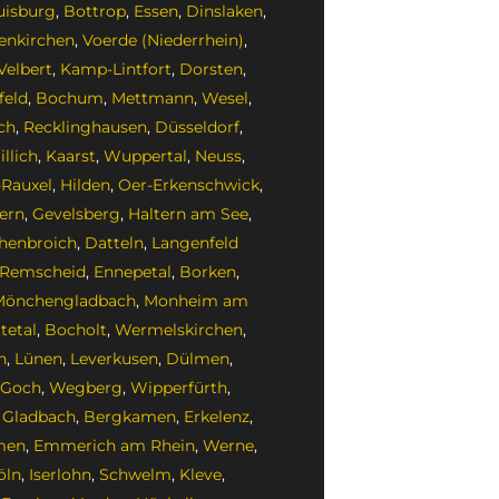
isburg
,
Bottrop
,
Essen
,
Dinslaken
,
enkirchen
,
Voerde (Niederrhein)
,
Velbert
,
Kamp-Lintfort
,
Dorsten
,
feld
,
Bochum
,
Mettmann
,
Wesel
,
ch
,
Recklinghausen
,
Düsseldorf
,
llich
,
Kaarst
,
Wuppertal
,
Neuss
,
-Rauxel
,
Hilden
,
Oer-Erkenschwick
,
ern
,
Gevelsberg
,
Haltern am See
,
henbroich
,
Datteln
,
Langenfeld
Remscheid
,
Ennepetal
,
Borken
,
Mönchengladbach
,
Monheim am
tetal
,
Bocholt
,
Wermelskirchen
,
h
,
Lünen
,
Leverkusen
,
Dülmen
,
Goch
,
Wegberg
,
Wipperfürth
,
 Gladbach
,
Bergkamen
,
Erkelenz
,
men
,
Emmerich am Rhein
,
Werne
,
öln
,
Iserlohn
,
Schwelm
,
Kleve
,