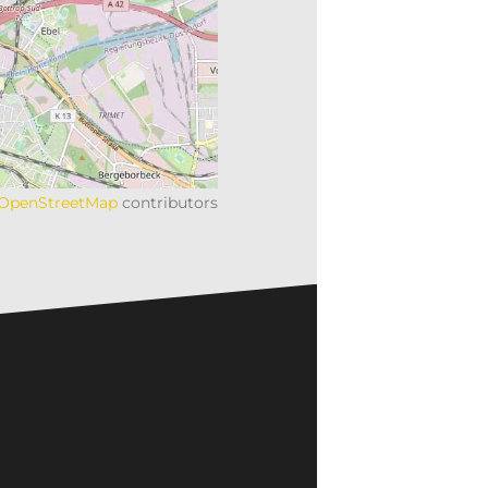
OpenStreetMap
contributors