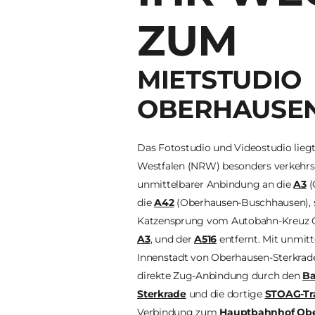
ZUM
MIETSTUDIO
OBERHAUSE
Das Fotostudio und Videostudio liegt
Westfalen (NRW) besonders verkehrs
unmittelbarer Anbindung an die
A3
(
die
A42
(Oberhausen-Buschhausen), 
Katzensprung vom Autobahn-Kreuz 
A3
, und der
A516
entfernt. Mit unmitt
Innenstadt von Oberhausen-Sterkrade
direkte Zug-Anbindung durch den
Ba
Sterkrade
und die dortige
STOAG-Tr
Verbindung zum
Hauptbahnhof Ob