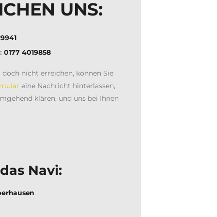
ICHEN UNS:
29941
e:
0177 4019858
l doch nicht erreichen, können Sie
rmular
eine Nachricht hinterlassen,
umgehend klären, und uns bei Ihnen
das Navi:
Oberhausen