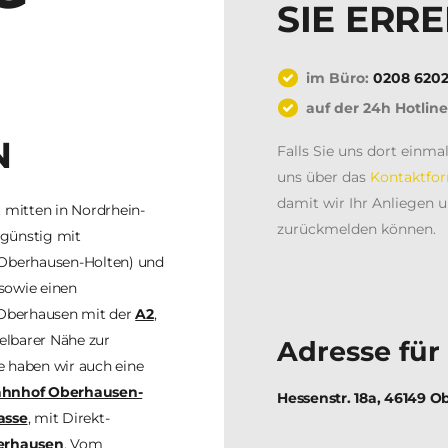
SIE ERRE
im Büro:
0208 620
auf der 24h Hotlin
N
Falls Sie uns dort einma
uns über das
Kontaktfo
damit wir Ihr Anliegen 
 mitten in Nordrhein-
zurückmelden können.
günstig mit
Oberhausen-Holten) und
sowie einen
Oberhausen mit der
A2
,
elbarer Nähe zur
Adresse für 
 haben wir auch eine
hnhof Oberhausen-
Hessenstr. 18a, 46149 
asse
, mit Direkt-
erhausen
. Vom