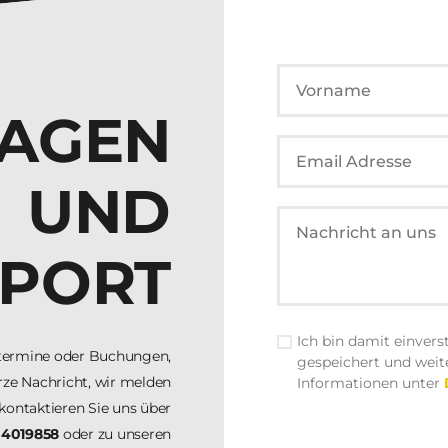
AGEN
UND
PORT
Ich bin damit einver
stermine oder Buchungen,
gespeichert und weit
urze Nachricht, wir melden
Informationen unter
kontaktieren Sie uns über
 4019858
oder zu unseren