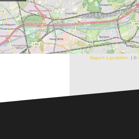
Report a problem
|
©