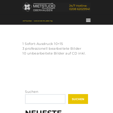
1 Sofort-Ausdruck 10×15
3 professionell bearbeitete Bilder
10 unbearbeitete Bilder auf CD inkl.
HOME
DAS STUDIO
SERVICES
KONTAKT
Suchen
PORTFOLIO
SUCHEN
ÜBER UNS