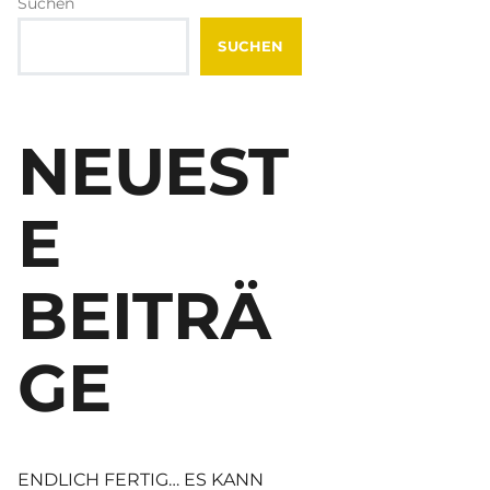
Suchen
SUCHEN
NEUEST
E
BEITRÄ
GE
ENDLICH FERTIG… ES KANN